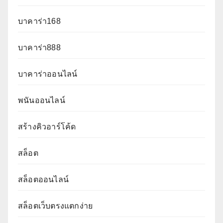
บาคาร่า168
บาคาร่า888
บาคาร่าออนไลน์
พนันออนไลน์
สร้างคิวอาร์โค้ด
สล็อต
สล็อตออนไลน์
สล็อตเว็บตรงแตกง่าย