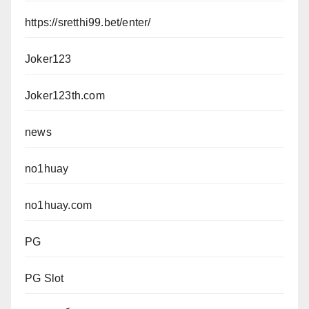
https://sretthi99.bet/enter/
Joker123
Joker123th.com
news
no1huay
no1huay.com
PG
PG Slot