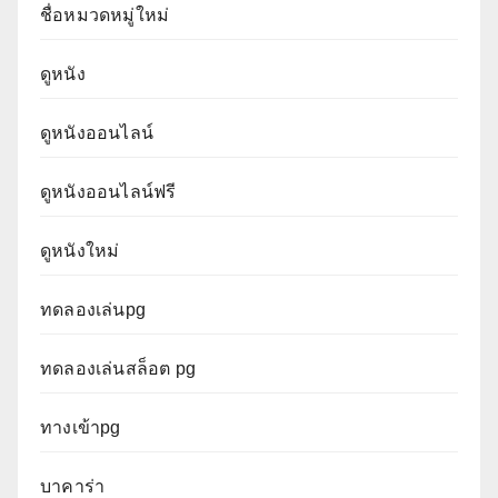
ชื่อหมวดหมู่ใหม่
ดูหนัง
ดูหนังออนไลน์
ดูหนังออนไลน์ฟรี
ดูหนังใหม่
ทดลองเล่นpg
ทดลองเล่นสล็อต pg
ทางเข้าpg
บาคาร่า