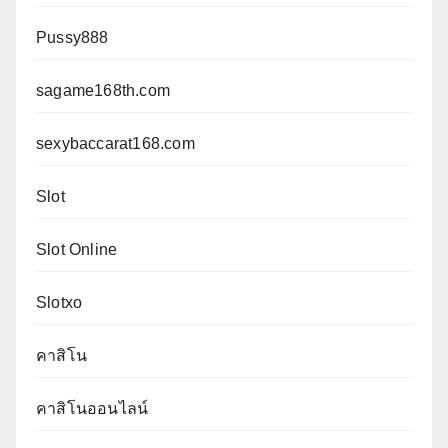
Pussy888
sagame168th.com
sexybaccarat168.com
Slot
Slot Online
Slotxo
คาสิโน
คาสิโนออนไลน์