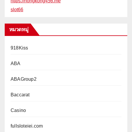
https://hongkong456.me
slot66
หมวดหมู่
918Kiss
ABA
ABAGroup2
Baccarat
Casino
fullsloteiei.com