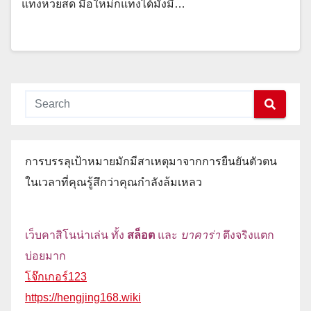
แทงหวยสด มือใหม่ก็แทงได้มั่งมี…
การบรรลุเป้าหมายมักมีสาเหตุมาจากการยืนยันตัวตน
ในเวลาที่คุณรู้สึกว่าคุณกำลังล้มเหลว
เว็บคาสิโนน่าเล่น ทั้ง
สล็อต
และ
บาคาร่า
ตึงจริงแตก
บ่อยมาก
โจ๊กเกอร์123
https://hengjing168.wiki