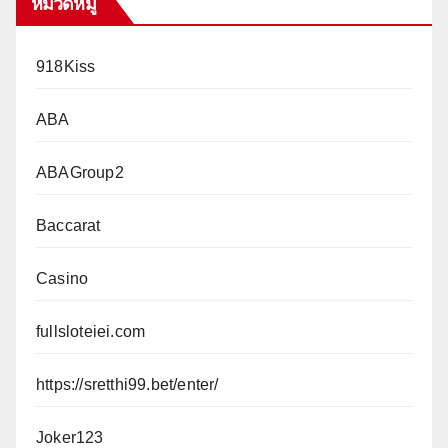
หมวดหมู่
918Kiss
ABA
ABAGroup2
Baccarat
Casino
fullsloteiei.com
https://sretthi99.bet/enter/
Joker123