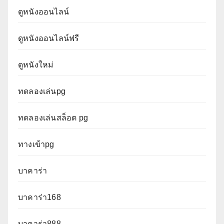
ดูหนังออนไลน์
ดูหนังออนไลน์ฟรี
ดูหนังใหม่
ทดลองเล่นpg
ทดลองเล่นสล็อต pg
ทางเข้าpg
บาคาร่า
บาคาร่า168
บาคาร่า888