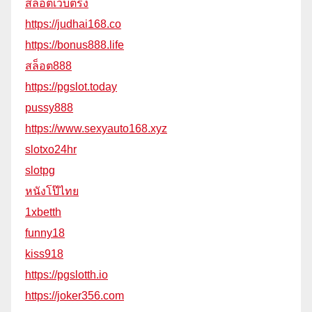
สล็อตเว็บตรง
https://judhai168.co
https://bonus888.life
สล็อต888
https://pgslot.today
pussy888
https://www.sexyauto168.xyz
slotxo24hr
slotpg
หนังโป๊ไทย
1xbetth
funny18
kiss918
https://pgslotth.io
https://joker356.com