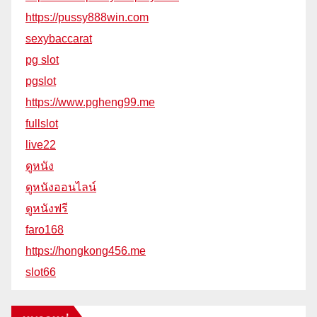
https://pussy888win.com
sexybaccarat
pg slot
pgslot
https://www.pgheng99.me
fullslot
live22
ดูหนัง
ดูหนังออนไลน์
ดูหนังฟรี
faro168
https://hongkong456.me
slot66