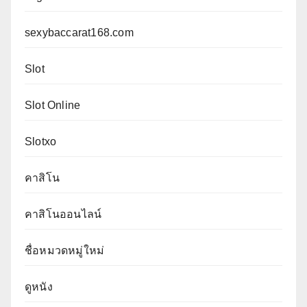
sexybaccarat168.com
Slot
Slot Online
Slotxo
คาสิโน
คาสิโนออนไลน์
ชื่อหมวดหมู่ใหม่
ดูหนัง