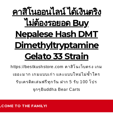
คาสิโนออนไลน์ ได้เงินตริง
ไม่ต้องรอยอด Buy
Nepalese Hash DMT
Dimethyltryptamine
Gelato 33 Strain
https://bestkushstore.com คาสิโนเว็บตรง เกม
เยอะมาก เกมแบบเก่า และแบบใหม่ไม่ซ้ำใคร
รับเครดิตเล่นฟรีทุกวัน ฝาก 5 รับ 100 โปร
จุกๆBuddha Bear Carts
COME TO THE FAMILY!