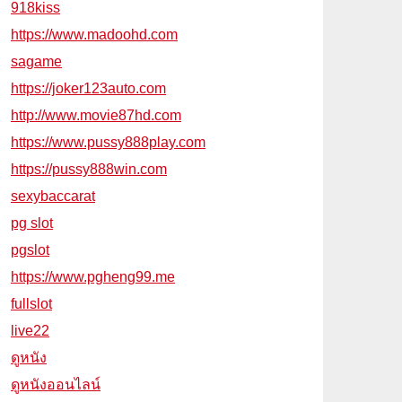
918kiss
https://www.madoohd.com
sagame
https://joker123auto.com
http://www.movie87hd.com
https://www.pussy888play.com
https://pussy888win.com
sexybaccarat
pg slot
pgslot
https://www.pgheng99.me
fullslot
live22
ดูหนัง
ดูหนังออนไลน์