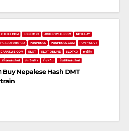
LOTEIEI.COM
JOKER123
JOKER123TH.COM
NO1HUAY
PGSLOT9999.CO
PUNPRO66
PUNPRO66.COM
PUNPRO777
CARAT168.COM
SLOT
SLOT ONLINE
SLOTXO
คาสิโน
สล็อตออนไลน์
เกมยิงปลา
เว็บพนัน
เว็บพนันออนไลน์
รอยอด Buy Nepalese Hash DMT
train