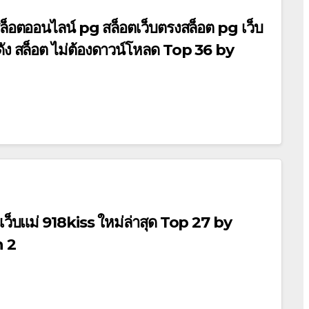
็อตออนไลน์ pg สล็อตเว็บตรงสล็อต pg เว็บ
ัง สล็อต ไม่ต้องดาวน์โหลด Top 36 by
ว็บแม่ 918kiss ใหม่ล่าสุด Top 27 by
n 2