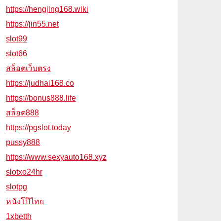
https://hengjing168.wiki
https://jin55.net
slot99
slot66
สล็อตเว็บตรง
https://judhai168.co
https://bonus888.life
สล็อต888
https://pgslot.today
pussy888
https://www.sexyauto168.xyz
slotxo24hr
slotpg
หนังโป๊ไทย
1xbetth