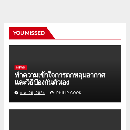
YOU MISSED
NEWS
ทำความเข้าใจการตกหลุมอากาศ
และวิธีป้องกันตัวเอง
พ.ค. 28, 2024
PHILIP COOK