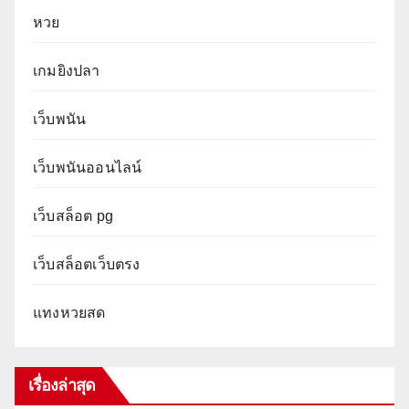
หวย
เกมยิงปลา
เว็บพนัน
เว็บพนันออนไลน์
เว็บสล็อต pg
เว็บสล็อตเว็บตรง
แทงหวยสด
เรื่องล่าสุด