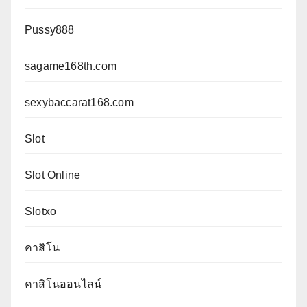
Pussy888
sagame168th.com
sexybaccarat168.com
Slot
Slot Online
Slotxo
คาสิโน
คาสิโนออนไลน์