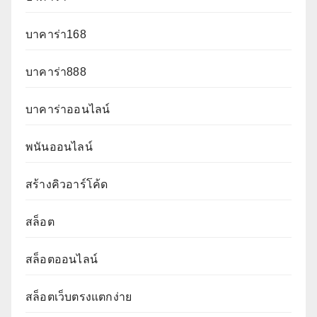
บาคาร่า168
บาคาร่า888
บาคาร่าออนไลน์
พนันออนไลน์
สร้างคิวอาร์โค้ด
สล็อต
สล็อตออนไลน์
สล็อตเว็บตรงแตกง่าย