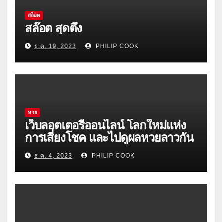
สล็อต
สล๊อต สุดตึง
ธ.ค. 19, 2023
PHILIP COOK
หวย
เว็บลอตเตอรี่ออนไลน์ โลกใหม่แห่ง
การเสี่ยงโชค และไปดูผลหวยลาวกัน
ธ.ค. 4, 2023
PHILIP COOK