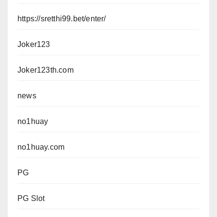
https://sretthi99.bet/enter/
Joker123
Joker123th.com
news
no1huay
no1huay.com
PG
PG Slot