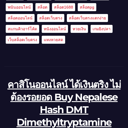
พนันออนไลน์
สล็อต
สล็อต1688
สล็อตpg
สล็อตออนไลน์
สล็อตเว็บตรง
สล็อตเว็บตรงแตกง่าย
สแกนคิวอาร์โค้ด
หนังออนไลน์
หวยเงิน
เกมยิงปลา
เว็บสล็อตเว็บตรง
แทงหวยสด
คาสิโนออนไลน์ ได้เงินตริง ไม่
ต้องรอยอด Buy Nepalese
Hash DMT
Dimethyltryptamine