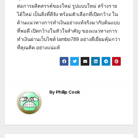
ต่อ
การผลิต
สรรค์
ของใหม่
รูปแบบใหม่
สร้าง
ราย
ได้
ใหม่
เป็น
สิ่ง
ที่
ดีจัง
พร้อม
ตัวเลือก
ที่
เปิดกว้าง
ใน
ด้าน
แนวทางการทำ
เงิน
อย่างแท้จริง
มากับ
ต้นแบบ
ที่
พอดี
เปิดกว้าง
ใน
หัวใจสำคัญ
ของ
แนวทางการ
ทำ
เงิน
ผ่าน
เว็บไซต์
lambo789
อย่างดีเยี่ยม
คุ้ม
กว่า
ที่
คุณ
คิด
อย่างแน่แท้
By
Philip Cook