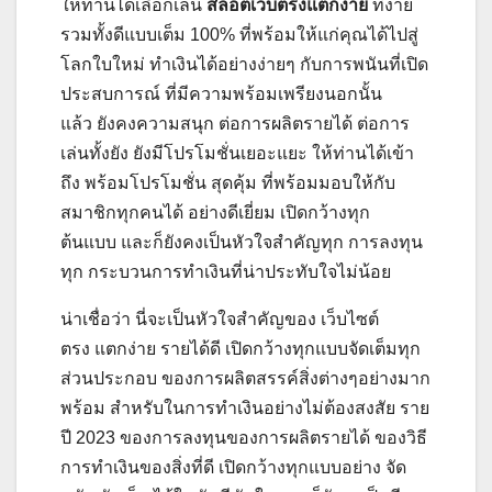
ให้ท่าน
ได้
เลือก
เล่น
สล็อตเว็บตรงแตกง่าย
ที่
ง่าย
รวมทั้ง
ดี
แบบ
เต็ม
100%
ที่
พร้อม
ให้แก่คุณ
ได้
ไปสู่
โลก
ใบ
ใหม่
ทำเงิน
ได้อย่างง่ายๆ
กับ
การพนัน
ที่
เปิด
ประสบการณ์
ที่
มี
ความพร้อมเพรียง
นอกนั้น
แล้ว
ยังคง
ความสนุก
ต่อ
การผลิต
รายได้
ต่อ
การ
เล่น
ทั้งยัง
ยัง
มี
โปรโมชั่น
เยอะแยะ
ให้ท่าน
ได้
เข้า
ถึง
พร้อม
โปรโมชั่น
สุด
คุ้ม
ที่
พร้อม
มอบให้
กับ
สมาชิกทุกคน
ได้
อย่างดีเยี่ยม
เปิดกว้าง
ทุก
ต้นแบบ
และก็
ยังคง
เป็น
หัวใจสำคัญ
ทุก
การลงทุน
ทุก
กระบวนการทำ
เงิน
ที่
น่าประทับใจ
ไม่น้อย
น่าเชื่อ
ว่า
นี่
จะ
เป็น
หัวใจสำคัญ
ของ
เว็บไซต์
ตรง
แตก
ง่าย
รายได้
ดี
เปิดกว้าง
ทุก
แบบ
จัด
เต็ม
ทุก
ส่วนประกอบ
ของ
การผลิต
สรรค์
สิ่ง
ต่างๆ
อย่างมาก
พร้อม
สำหรับในการ
ทำเงิน
อย่างไม่ต้องสงสัย
ราย
ปี
2023
ของ
การลงทุน
ของ
การผลิต
รายได้
ของ
วิธี
การทำ
เงิน
ของ
สิ่ง
ที่
ดี
เปิดกว้าง
ทุก
แบบอย่าง
จัด