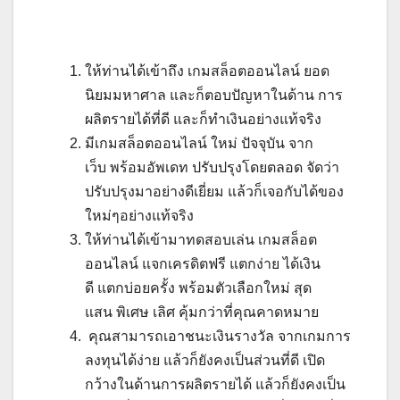
ให้ท่าน
ได้
เข้าถึง
เกม
ส
ล็อต
ออนไลน์
ยอด
นิยม
มหาศาล
และก็
ตอบ
ปัญหา
ในด้าน
การ
ผลิต
รายได้
ที่
ดี
และก็
ทำเงิน
อย่างแท้จริง
มี
เกม
ส
ล็อต
ออนไลน์
ใหม่
ปัจจุบัน
จาก
เว็บ
พร้อม
อัพเดท
ปรับปรุง
โดยตลอด
จัดว่า
ปรับปรุง
มา
อย่างดีเยี่ยม
แล้วก็
เจอ
กับ
ได้
ของ
ใหม่
ๆ
อย่างแท้จริง
ให้ท่าน
ได้
เข้ามา
ทดสอบ
เล่น
เกม
ส
ล็อต
ออนไลน์
แจก
เครดิต
ฟรี
แตก
ง่าย
ได้เงิน
ดี
แตก
บ่อยครั้ง
พร้อม
ตัวเลือก
ใหม่
สุด
แสน
พิเศษ
เลิศ
คุ้ม
กว่า
ที่
คุณ
คาดหมาย
คุณ
สามารถ
เอาชนะ
เงินรางวัล
จาก
เกม
การ
ลงทุน
ได้
ง่าย
แล้วก็
ยังคง
เป็น
ส่วน
ที่
ดี
เปิด
กว้าง
ในด้าน
การผลิต
รายได้
แล้วก็
ยังคง
เป็น