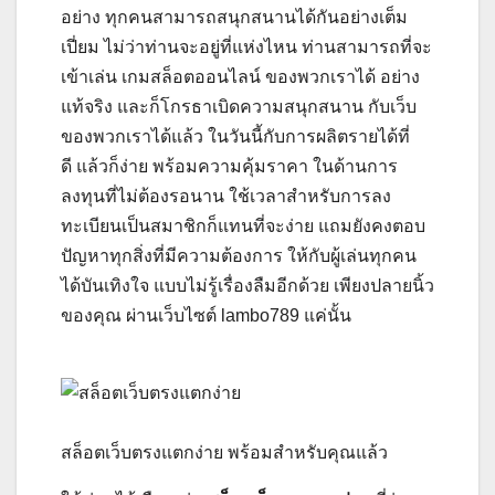
อย่าง
ทุกคน
สามารถ
สนุกสนาน
ได้
กัน
อย่างเต็ม
เปี่ยม
ไม่ว่า
ท่าน
จะ
อยู่
ที่แห่งไหน
ท่าน
สามารถ
ที่จะ
เข้า
เล่น
เกม
ส
ล็อต
ออนไลน์
ของ
พวกเรา
ได้
อย่าง
แท้จริง
และก็
โกรธา
เบิด
ความสนุกสนาน
กับ
เว็บ
ของ
พวกเรา
ได้
แล้ว
ใน
วันนี้
กับ
การผลิต
รายได้
ที่
ดี
แล้วก็
ง่าย
พร้อม
ความคุ้มราคา
ในด้าน
การ
ลงทุน
ที่
ไม่ต้อง
รอนาน
ใช้เวลา
สำหรับการ
ลง
ทะเบียนเป็นสมาชิก
ก็
แทนที่จะ
ง่าย
แถม
ยังคง
ตอบ
ปัญหา
ทุก
สิ่งที่มีความต้องการ
ให้
กับ
ผู้
เล่น
ทุกคน
ได้
บันเทิงใจ
แบบ
ไม่รู้เรื่อง
ลืม
อีกด้วย
เพียง
ปลายนิ้ว
ของ
คุณ
ผ่าน
เว็บไซต์
lambo789
แค่นั้น
สล็อตเว็บตรงแตกง่าย
พร้อม
สำหรับ
คุณ
แล้ว