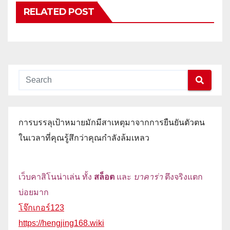
RELATED POST
การบรรลุเป้าหมายมักมีสาเหตุมาจากการยืนยันตัวตน
ในเวลาที่คุณรู้สึกว่าคุณกำลังล้มเหลว
เว็บคาสิโนน่าเล่น ทั้ง
สล็อต
และ
บาคาร่า
ตึงจริงแตก
บ่อยมาก
โจ๊กเกอร์123
https://hengjing168.wiki