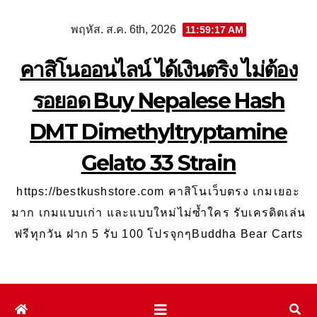
Skip
พฤหัส. ส.ค. 6th, 2026
11:59:18 AM
to
content
คาสิโนออนไลน์ ได้เงินตริง ไม่ต้อง
รอยอด Buy Nepalese Hash
DMT Dimethyltryptamine
Gelato 33 Strain
https://bestkushstore.com คาสิโนเว็บตรง เกมเยอะ
มาก เกมแบบเก่า และแบบใหม่ไม่ซ้ำใคร รับเครดิตเล่น
ฟรีทุกวัน ฝาก 5 รับ 100 โปรจุกๆBuddha Bear Carts