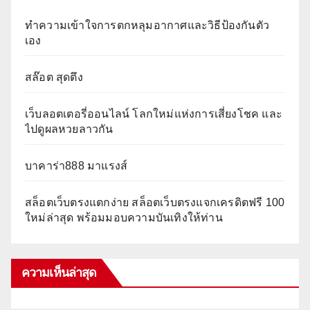
ทำความเข้าใจการตกหลุมอากาศและวิธีป้องกันตัว
เอง
สล๊อต สุดตึง
เว็บลอตเตอรี่ออนไลน์ โลกใหม่แห่งการเสี่ยงโชค และ
ไปดูผลหวยลาวกัน
บาคาร่า888 มาแรงส์
สล็อตเว็บตรงแตกง่าย สล็อตเว็บตรงแจกเครดิตฟรี 100
ใหม่ล่าสุด พร้อมมอบความบันเทิงให้ท่าน
ความเห็นล่าสุด